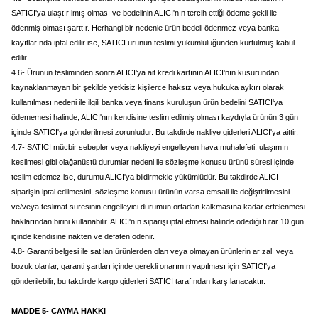
SATICI'ya ulaştırılmış olması ve bedelinin ALICI'nın tercih ettiği ödeme şekli ile
ödenmiş olması şarttır. Herhangi bir nedenle ürün bedeli ödenmez veya banka
kayıtlarında iptal edilir ise, SATICI ürünün teslimi yükümlülüğünden kurtulmuş kabul
edilir.
4.6- Ürünün tesliminden sonra ALICI'ya ait kredi kartının ALICI'nın kusurundan
kaynaklanmayan bir şekilde yetkisiz kişilerce haksız veya hukuka aykırı olarak
kullanılması nedeni ile ilgili banka veya finans kuruluşun ürün bedelini SATICI'ya
ödememesi halinde, ALICI'nın kendisine teslim edilmiş olması kaydıyla ürünün 3 gün
içinde SATICI'ya gönderilmesi zorunludur. Bu takdirde nakliye giderleri ALICI'ya aittir.
4.7- SATICI mücbir sebepler veya nakliyeyi engelleyen hava muhalefeti, ulaşımın
kesilmesi gibi olağanüstü durumlar nedeni ile sözleşme konusu ürünü süresi içinde
teslim edemez ise, durumu ALICI'ya bildirmekle yükümlüdür. Bu takdirde ALICI
siparişin iptal edilmesini, sözleşme konusu ürünün varsa emsali ile değiştirilmesini
ve/veya teslimat süresinin engelleyici durumun ortadan kalkmasına kadar ertelenmesi
haklarından birini kullanabilir. ALICI'nın siparişi iptal etmesi halinde ödediği tutar 10 gün
içinde kendisine nakten ve defaten ödenir.
4.8- Garanti belgesi ile satılan ürünlerden olan veya olmayan ürünlerin arızalı veya
bozuk olanlar, garanti şartları içinde gerekli onarımın yapılması için SATICI'ya
gönderilebilir, bu takdirde kargo giderleri SATICI tarafından karşılanacaktır.
MADDE 5- CAYMA HAKKI