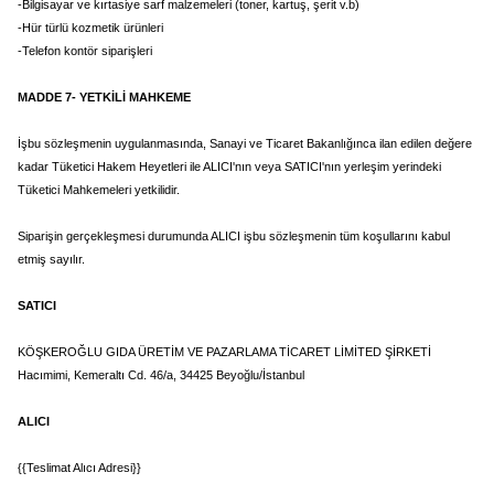
-Bilgisayar ve kırtasiye sarf malzemeleri (toner, kartuş, şerit v.b)
-Hür türlü kozmetik ürünleri
-Telefon kontör siparişleri
MADDE 7- YETKİLİ MAHKEME
İşbu sözleşmenin uygulanmasında, Sanayi ve Ticaret Bakanlığınca ilan edilen değere
kadar Tüketici Hakem Heyetleri ile ALICI'nın veya SATICI'nın yerleşim yerindeki
Tüketici Mahkemeleri yetkilidir.
Siparişin gerçekleşmesi durumunda ALICI işbu sözleşmenin tüm koşullarını kabul
etmiş sayılır.
SATICI
KÖŞKEROĞLU GIDA ÜRETİM VE PAZARLAMA TİCARET LİMİTED ŞİRKETİ
Hacımimi, Kemeraltı Cd. 46/a, 34425 Beyoğlu/İstanbul
ALICI
{{Teslimat Alıcı Adresi}}