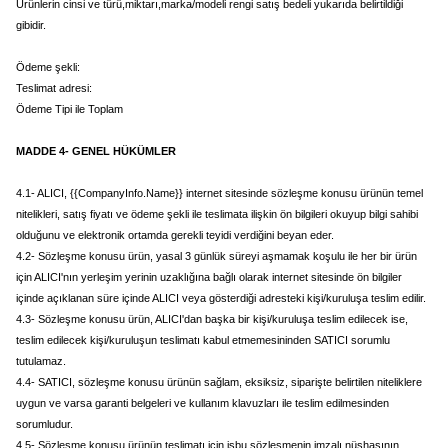
Ürünlerin cinsi ve türü,miktarı,marka/modeli rengi satış bedeli yukarıda belirtildiği
gibidir.
Ödeme şekli:
Teslimat adresi:
Ödeme Tipi ile Toplam
MADDE 4- GENEL HÜKÜMLER
4.1- ALICI, {{CompanyInfo.Name}} internet sitesinde sözleşme konusu ürünün temel
nitelikleri, satış fiyatı ve ödeme şekli ile teslimata ilişkin ön bilgileri okuyup bilgi sahibi
olduğunu ve elektronik ortamda gerekli teyidi verdiğini beyan eder.
4.2- Sözleşme konusu ürün, yasal 3 günlük süreyi aşmamak koşulu ile her bir ürün
için ALICI'nın yerleşim yerinin uzaklığına bağlı olarak internet sitesinde ön bilgiler
içinde açıklanan süre içinde ALICI veya gösterdiği adresteki kişi/kuruluşa teslim edilir.
4.3- Sözleşme konusu ürün, ALICI'dan başka bir kişi/kuruluşa teslim edilecek ise,
teslim edilecek kişi/kuruluşun teslimatı kabul etmemesininden SATICI sorumlu
tutulamaz.
4.4- SATICI, sözleşme konusu ürünün sağlam, eksiksiz, siparişte belirtilen niteliklere
uygun ve varsa garanti belgeleri ve kullanım klavuzları ile teslim edilmesinden
sorumludur.
4.5- Sözleşme konusu ürünün teslimatı için işbu sözleşmenin imzalı nüshasının