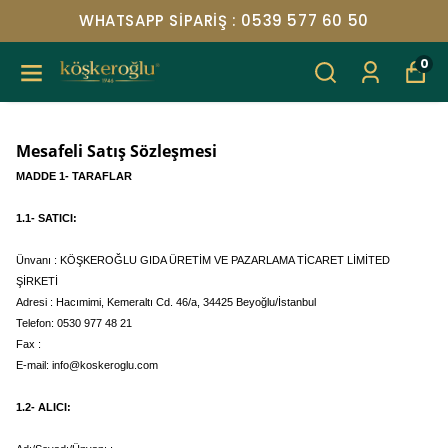
WHATSAPP SIPARIŞ : 0539 577 60 50
0
Mesafeli Satış Sözleşmesi
MADDE 1- TARAFLAR
1.1- SATICI:
Ünvanı : KÖŞKEROĞLU GIDA ÜRETİM VE PAZARLAMA TİCARET LİMİTED
ŞİRKETİ
Adresi : Hacımimi, Kemeraltı Cd. 46/a, 34425 Beyoğlu/İstanbul
Telefon: 0530 977 48 21
Fax :
E-mail:
info@koskeroglu.com
1.2- ALICI: