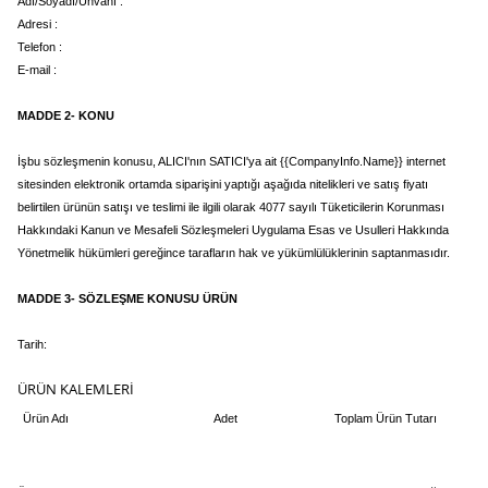
Adı/Soyadı/Ünvanı :
Adresi :
Telefon :
E-mail :
MADDE 2- KONU
İşbu sözleşmenin konusu, ALICI'nın SATICI'ya ait {{CompanyInfo.Name}} internet
sitesinden elektronik ortamda siparişini yaptığı aşağıda nitelikleri ve satış fiyatı
belirtilen ürünün satışı ve teslimi ile ilgili olarak 4077 sayılı Tüketicilerin Korunması
Hakkındaki Kanun ve Mesafeli Sözleşmeleri Uygulama Esas ve Usulleri Hakkında
Yönetmelik hükümleri gereğince tarafların hak ve yükümlülüklerinin saptanmasıdır.
MADDE 3- SÖZLEŞME KONUSU ÜRÜN
Tarih:
ÜRÜN KALEMLERİ
Ürün Adı
Adet
Toplam Ürün Tutarı