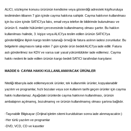
ALICI, sözleşme konusu ürürünün kendisine veya gösterdiği adresteki kişi/kuruluşa
tesliminden itibaren 7 gün içinde cayma hakkına sahiptir. Cayma hakkının kullanılması
için bu süre içinde SATICI'ya faks, email veya telefon ile bildirimde bulunulması ve
ürünün 6. madde hükümleri çercevesinde kullanılmamış olması şarttır. Bu hakkın
kullanılması halinde, 3. kişiye veya ALICI'ya teslim edilen ürünün SATICI'ya
gönderildiğine ilişkin kargo teslim tutanağı örneği ile fatura aslının iadesi zorunludur. Bu
belgelerin ulaşmasını takip eden 7 gün içinde ürün bedeli ALICI'ya iade edilir. Fatura
aslı gönderilmez ise KDV ve varsa sair yasal yükümlülükler iade edilemez. Cayma
hakkı nedeni ile iade edilen ürünün kargo bedeli SATICI tarafından karşılanır.
MADDE 6- CAYMA HAKKI KULLANILAMAYACAK ÜRÜNLER
Niteliği itibarıyla iade edilemeyecek ürünler, tek kullanımlık ürünler, kopyalanabilir
yazılım ve programlar, hızlı bozulan veya son kullanım tarihi geçen ürünler için cayma
hakkı kullanılamaz. Aşağıdaki ürünlerde cayma hakkının kullanılması, ürünün
ambalajının açılmamış, bozulmamış ve ürünün kullanılmamış olması şartına bağlıdır.
-Taşınabilir Bilgisayar (Orijinal işletim sitemi kurulduktan sonra iade alınmayacaktır.)
-Her türlü yazılım ve programlar
-DVD, VCD, CD ve kasetler