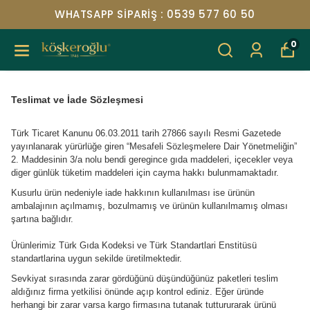
WHATSAPP SIPARIŞ : 0539 577 60 50
0
Teslimat ve İade Sözleşmesi
Türk Ticaret Kanunu 06.03.2011 tarih 27866 sayılı Resmi Gazetede
yayınlanarak yürürlüğe giren “Mesafeli Sözleşmelere Dair Yönetmeliğin”
2. Maddesinin 3/a nolu bendi geregince gıda maddeleri, içecekler veya
diger günlük tüketim maddeleri için cayma hakkı bulunmamaktadır.
Kusurlu ürün nedeniyle iade hakkının kullanılması ise ürünün
ambalajının açılmamış, bozulmamış ve ürünün kullanılmamış olması
şartına bağlıdır.
Ürünlerimiz Türk Gıda Kodeksi ve Türk Standartlari Enstitüsü
standartlarina uygun sekilde üretilmektedir.
Sevkiyat sırasında zarar gördüğünü düşündüğünüz paketleri teslim
aldığınız firma yetkilisi önünde açıp kontrol ediniz. Eğer üründe
herhangi bir zarar varsa kargo firmasına tutanak tuttururarak ürünü