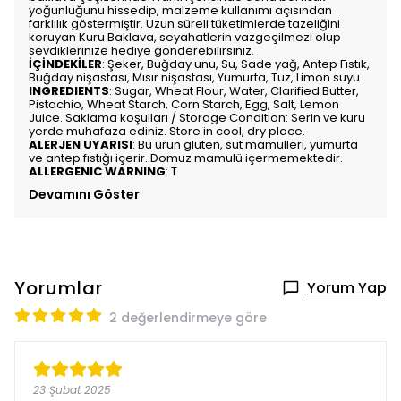
yoğunluğunu hissedip, malzeme kullanımı açısından
farklılık göstermiştir. Uzun süreli tüketimlerde tazeliğini
koruyan Kuru Baklava, seyahatlerin vazgeçilmezi olup
sevdiklerinize hediye gönderebilirsiniz.
İÇİNDEKİLER
: Şeker, Buğday unu, Su, Sade yağ, Antep Fıstık,
Buğday nişastası, Mısır nişastası, Yumurta, Tuz, Limon suyu.
INGREDIENTS
: Sugar, Wheat Flour, Water, Clarified Butter,
Pistachio, Wheat Starch, Corn Starch, Egg, Salt, Lemon
Juice. Saklama koşulları / Storage Condition: Serin ve kuru
yerde muhafaza ediniz. Store in cool, dry place.
ALERJEN UYARISI
: Bu ürün gluten, süt mamulleri, yumurta
ve antep fıstığı içerir. Domuz mamulü içermemektedir.
ALLERGENIC WARNING
: T
Devamını Göster
Yorumlar
Yorum Yap
2 değerlendirmeye göre
23 Şubat 2025