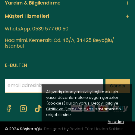
Yardım & Bilgilendirme
Müşteri Hizmetleri
WhatsApp:
0539 577 60
50
Hacımimi, Kemeraltı Cd. 46/A, 34425 Beyoğlu/
İstanbul
E-BÜLTEN
Gönder
Alışveriş deneyiminizi iyileştirmek için
yasal düzenlemelere uygun çerezler
(cookies) kullanıyoruz. Detaylı bilgiye
Gizlilik ve Çerez Politikası
sayfamızdan
erişebilirsiniz.
Anladım
© 2024 Köşkeroğlu.
Designed by Reviart.
Tüm Hakları Saklıdır.