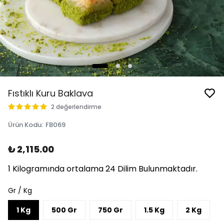
Fıstıklı Kuru Baklava
2 değerlendirme
Ürün Kodu
:
FB069
₺ 2,115.00
1 Kilogramında ortalama 24 Dilim Bulunmaktadır.
Gr / Kg
1 Kg
500 Gr
750 Gr
1.5 Kg
2 Kg