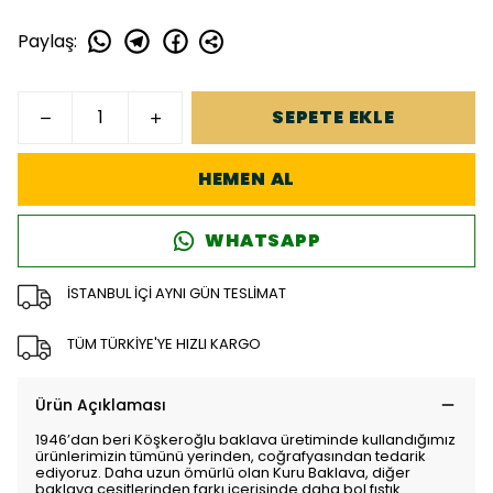
Paylaş
:
SEPETE EKLE
HEMEN AL
WHATSAPP
İSTANBUL İÇİ AYNI GÜN TESLİMAT
TÜM TÜRKİYE'YE HIZLI KARGO
Ürün Açıklaması
1946’dan beri Köşkeroğlu baklava üretiminde kullandığımız
ürünlerimizin tümünü yerinden, coğrafyasından tedarik
ediyoruz. Daha uzun ömürlü olan Kuru Baklava, diğer
baklava çeşitlerinden farkı içerisinde daha bol fıstık