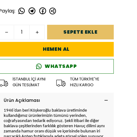
Paylaş
:
SEPETE EKLE
HEMEN AL
WHATSAPP
İSTANBUL İÇİ AYNI
TÜM TÜRKİYE'YE
GÜN TESLİMAT
HIZLI KARGO
Ürün Açıklaması
1946’dan beri Köşkeroğlu baklava üretiminde
kullandığımız ürünlerimizin tümünü yerinden,
coğrafyasından tedarik ediyoruz. Şekli itibari ile diğer
baklava çeşitlerinden farklılık gösteren Havuç dilimi aynı
zamanda hamur oranı düşük ve içerisinde bulunan iri
parçacıklı Antep fıstıklarıyla adeta görsel şölen sunuyor.