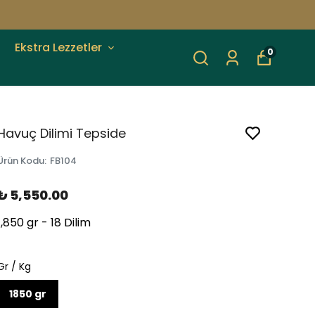
Ekstra Lezzetler
0
Havuç Dilimi Tepside
Ürün Kodu
:
FB104
₺ 5,550.00
1,850 gr - 18 Dilim
Gr / Kg
1850 gr