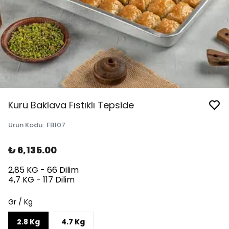
Kuru Baklava Fıstıklı Tepside
Ürün Kodu
:
FB107
₺ 6,135.00
2,85 KG - 66 Dilim
4,7 KG - 117 Dilim
Gr / Kg
2.8 Kg
4.7 Kg