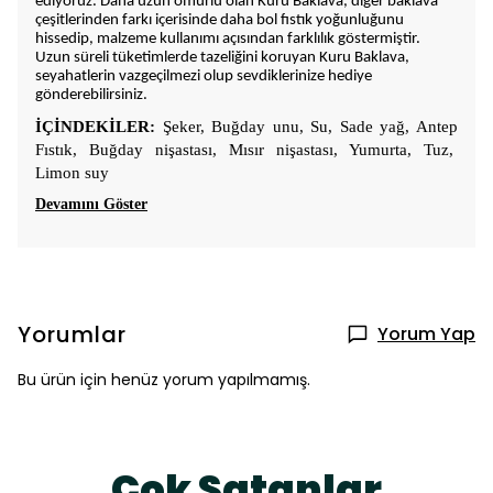
ediyoruz. Daha uzun ömürlü olan Kuru Baklava, diğer baklava
çeşitlerinden farkı içerisinde daha bol fıstık yoğunluğunu
hissedip, malzeme kullanımı açısından farklılık göstermiştir.
Uzun süreli tüketimlerde tazeliğini koruyan Kuru Baklava,
seyahatlerin vazgeçilmezi olup sevdiklerinize hediye
gönderebilirsiniz.
İÇİNDEKİLER:
Şeker, Buğday unu, Su, Sade yağ, Antep
Fıstık, Buğday nişastası, Mısır nişastası, Yumurta, Tuz,
Limon suy
Devamını Göster
Yorumlar
Yorum Yap
Bu ürün için henüz yorum yapılmamış.
Çok Satanlar