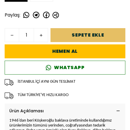
Paylaş
:
SEPETE EKLE
HEMEN AL
WHATSAPP
İSTANBUL İÇİ AYNI GÜN TESLİMAT
TÜM TÜRKİYE'YE HIZLI KARGO
Ürün Açıklaması
1946’dan beri Köşkeroğlu baklava üretiminde kullandığımız
ürünlerimizin tümünü yerinden, coğrafyasından tedarik