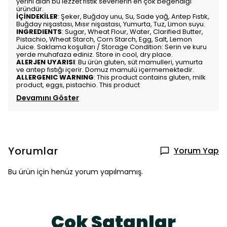
yerini alan bu lezzet fıstık severlerin en çok beğendiği
üründür.
İÇİNDEKİLER
: Şeker, Buğday unu, Su, Sade yağ, Antep Fıstık,
Buğday nişastası, Mısır nişastası, Yumurta, Tuz, Limon suyu.
INGREDIENTS
: Sugar, Wheat Flour, Water, Clarified Butter,
Pistachio, Wheat Starch, Corn Starch, Egg, Salt, Lemon
Juice. Saklama koşulları / Storage Condition: Serin ve kuru
yerde muhafaza ediniz. Store in cool, dry place.
ALERJEN UYARISI
: Bu ürün gluten, süt mamulleri, yumurta
ve antep fıstığı içerir. Domuz mamulü içermemektedir.
ALLERGENIC WARNING
: This product contains gluten, milk
product, eggs, pistachio. This product
Devamını Göster
Yorumlar
Yorum Yap
Bu ürün için henüz yorum yapılmamış.
Çok Satanlar