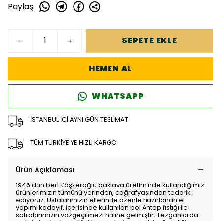
Paylaş
:
SEPETE EKLE
HEMEN AL
WHATSAPP
İSTANBUL İÇİ AYNI GÜN TESLİMAT
TÜM TÜRKİYE'YE HIZLI KARGO
Ürün Açıklaması
1946’dan beri Köşkeroğlu baklava üretiminde kullandığımız
ürünlerimizin tümünü yerinden, coğrafyasından tedarik
ediyoruz. Ustalarımızın ellerinde özenle hazırlanan el
yapımı kadayıf, içerisinde kullanılan bol Antep fıstığı ile
sofralarımızın vazgeçilmezi haline gelmiştir. Tezgahlarda