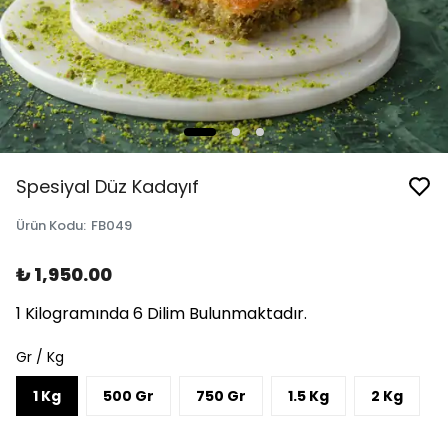
Spesiyal Düz Kadayıf
Ürün Kodu
:
FB049
₺ 1,950.00
1 Kilogramında 6 Dilim Bulunmaktadır.
Gr / Kg
1 Kg
500 Gr
750 Gr
1.5 Kg
2 Kg